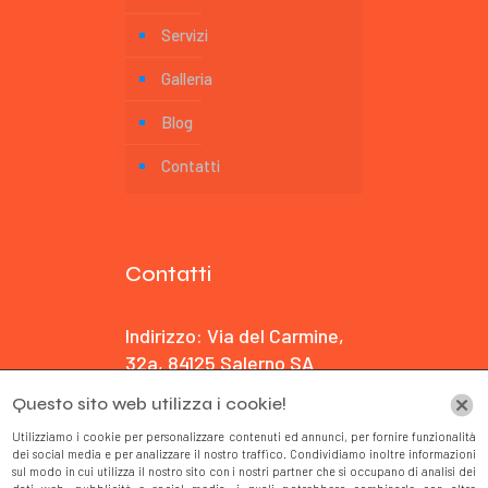
Servizi
Galleria
Blog
Contatti
Contatti
Indirizzo: Via del Carmine,
32a, 84125 Salerno SA
Questo sito web utilizza i cookie!
E-mail: svapo@live.it
Utilizziamo i cookie per personalizzare contenuti ed annunci, per fornire funzionalità
dei social media e per analizzare il nostro traffico. Condividiamo inoltre informazioni
Tel: +39 3477 497 668
sul modo in cui utilizza il nostro sito con i nostri partner che si occupano di analisi dei