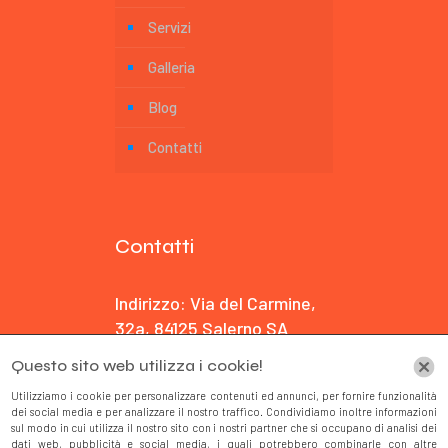
Servizi
Galleria
Blog
Contatti
Contatti
Indirizzo: Via del Carmine,
32a, 84125 Salerno SA
Questo sito web utilizza i cookie!
E-mail: svapo@live.it
Utilizziamo i cookie per personalizzare contenuti ed annunci, per fornire funzionalità
dei social media e per analizzare il nostro traffico. Condividiamo inoltre informazioni
Tel: +39 3477 497 668
sul modo in cui utilizza il nostro sito con i nostri partner che si occupano di analisi dei
dati web, pubblicità e social media, i quali potrebbero combinarle con altre