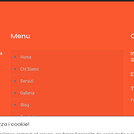
Menu
I
da
Home
S
Chi Siamo
E
Servizi
T
Galleria
P
Blog
Contatti
zza i cookie!